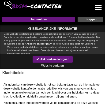
Aanmelden
BELANGRIJKE INFORMATIE
Deze website is uitsluitend bestemd voor gebruik door personen van 18 jaar en ouder.
Door deze website te gebruiken, verklaar je de leeftijd van 18 jaar te hebben bereikt. Ben
je nog geen 18 jaar, verlaat deze website dan onmiddellijk. Verleen je jezelf toegang tot
de website door op
"Akkoord en doorgaan"
te klikken, lees dan eerst het volgende:
Wees erop bedacht dat deze website expliciet seksuele en erotische content, zoals
foto’s en tekstberichten bevat. Deze zijn niet bestemd voor jouw eventueel
minderjarige kinderen.
gebruikt functionele, analytische cookies, social media cookies en
Akkoord en doorgaan
vergelijkbare technieken, zoals Google Webmaster Tools, Google Analytics, Alexa
Certify, Yandex, Hotjar, Histats en Statcounter die automatisch gegevens kunnen
Website verlaten
verzamelen wanneer je de website bezoekt. De gegevens verkregen uit de cookies,
worden gedeeld met derden die de programmatuur daarvoor beschikbaar stellen
Klachtbeleid
teneinde het voor
mogelijk te maken.
Wees voorzichtig bij het praten met vreemden via deze website. Je weet immers nooit
of ze goede of verkeerde bedoelingen hebben. Gebruik dan ook nooit jouw
achternaam, e-mailadres, huis- of werkadres, telefoonnummer of andere naar jou
Als gebruiker van deze website is het van belang dat u van de informatie op
herleidbare gegevens op deze website.
deze website kunt afleiden wat u redelijkerwijs van ons mag verwachten.
Zet iemand jou onder druk op deze website, bijvoorbeeld om persoonlijke of financiële
Indien u om welke reden dan ook een klacht over ons hebt, dan kunt u deze
gegevens te verstrekken? Stop dan meteen met het communiceren met deze persoon.
klacht, volledig en duidelijk omschreven, bij ons indienen.
Let er ook op dat mensen in staat zijn op een listige manier dergelijke gegevens van je
te verkrijgen. Communiceer daarom altijd oplettend en voorzichtig via deze website.
Klachten kunnen ingediend worden via de contactpagina op deze website,
Voorkom dat jouw minderjarige kinderen met erotische of anderszins voor minderjarigen